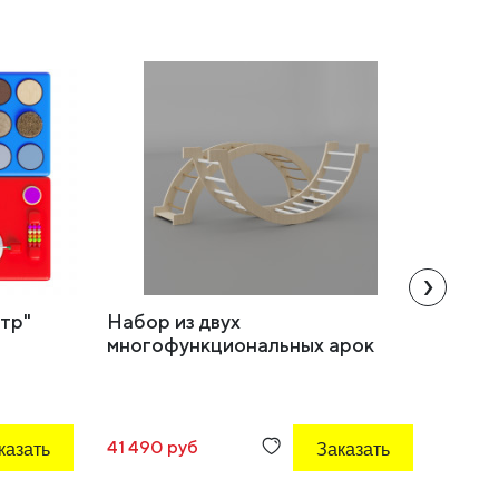
›
тр"
Набор из двух
Набор
многофункциональных арок
"Мир 
бегем
из 5 
казать
41 490 руб
Заказать
748 р