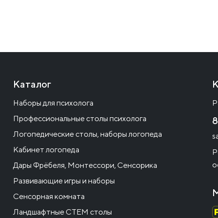
Каталог
К
Наборы для психолога
Р
Профессиональные столы психолога
8
Логопедические столы, наборы логопеда
s
Кабинет логопеда
Р
о
Дары Фрёбеля, Монтессори, Сенсорика
Развивающие игры и наборы
М
Сенсорная комната
Ландшафтные СТЕМ столы