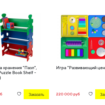
 хранения "Пазл",
Игра "Развивающий цен
Puzzle Book Shelf -
)
уб
Заказать
220 000 руб
За