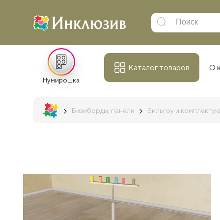
Каталог товаров
О 
Нумирошка
Бизиборды, панели
Бильгоу и комплекту