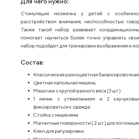
Для чего нужно:
Стимуляция мозжечка у детей с особенност
расстройством внимания, неспособностью гово
Также такой набор развивает координационн
помогает научиться более точно управлять сво
набор подойдет для тренировки воображения и ло
Состав:
Классическая разноцветная балансировочная 
Цветная напольная мишень.
Мешочки с крупой разного веса (3 шт.)
1 мячик с утяжелением и 2 каучуковых
фиксироваться к одежде.
Стойка с мишенями.
Магнитные поверхности ( 2 шт.) для логомише
Ключ для регулировки.