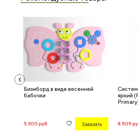
‹
Бизиборд в виде весенней
Система
бабочки
яркий (
Primary
5 300 руб
Заказать
8 509 р