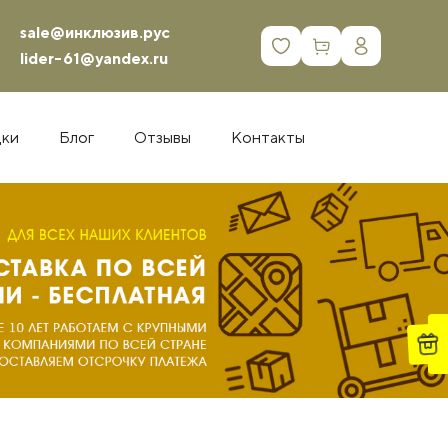
sale@инклюзив.рус
0
lider-61@yandex.ru
дки
Блог
Отзывы
Контакты