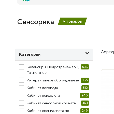
Сенсорика
9 товаров
Сортир
Категории
Балансиры, Нейротренажеры,
538
Тактильное
Интерактивное оборудование
385
Кабинет логопеда
512
Кабинет психолога
240
Кабинет сенсорной комнаты
363
Кабинет специалиста по
249