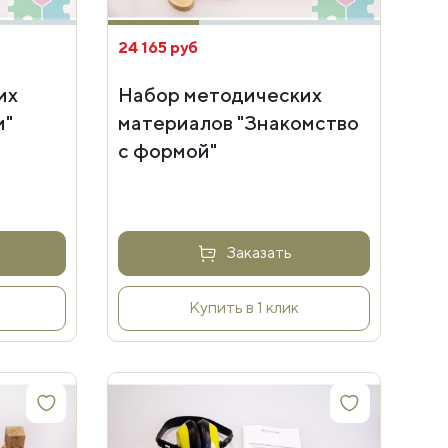
24 165 руб
их
Набор методических
и"
материалов "Знакомство
с формой"
Заказать
Купить в 1 клик