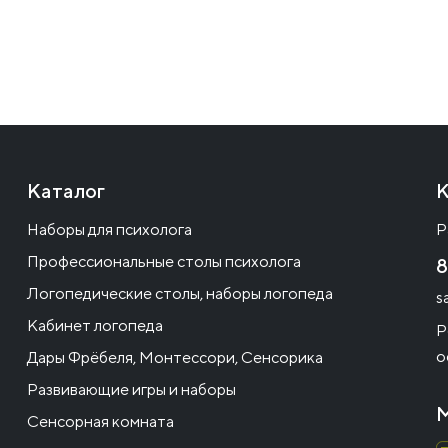
Каталог
К
Наборы для психолога
Р
Профессиональные столы психолога
8
Логопедические столы, наборы логопеда
s
Кабинет логопеда
Р
о
Дары Фрёбеля, Монтессори, Сенсорика
Развивающие игры и наборы
М
Сенсорная комната