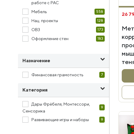
работе с РАС
Мебель
558
26 7
Нац. проекты
128
Мет
ОВЗ
173
кор
Оформление стен
183
про
мыш
Назначение
тен
Финансовая грамотность
7
Категория
Дары Фрёбеля, Монтессори,
9
Сенсорика
Развивающие игры и наборы
9