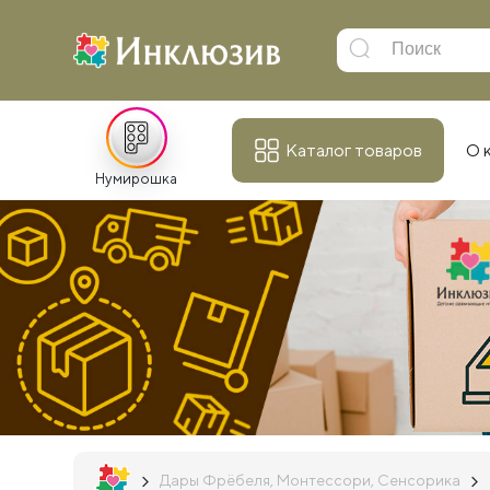
Каталог товаров
О 
Нумирошка
Дары Фрёбеля, Монтессори, Сенсорика