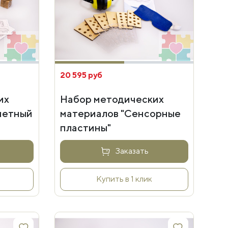
20 595 руб
их
Набор методических
метный
материалов "Сенсорные
пластины"
Заказать
Купить в 1 клик