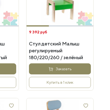
9 392 руб
ыш
Стул детский Малыш
регулируемый
тый
180/220/260 / зелёный
Заказать
Купить в 1 клик