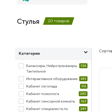
Стулья
20 товаров
Сортир
Категории
Балансиры, Нейротренажеры,
538
Тактильное
Интерактивное оборудование
385
Кабинет логопеда
512
Кабинет психолога
240
Кабинет сенсорной комнаты
363
Кабинет специалиста по
249