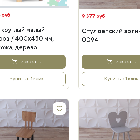
 руб
9 377 руб
 круглый малый
Стул детский артик
ора / 400х450 мм,
0094
кожа, дерево
Заказать
Заказать
Купить в 1 клик
Купить в 1 клик