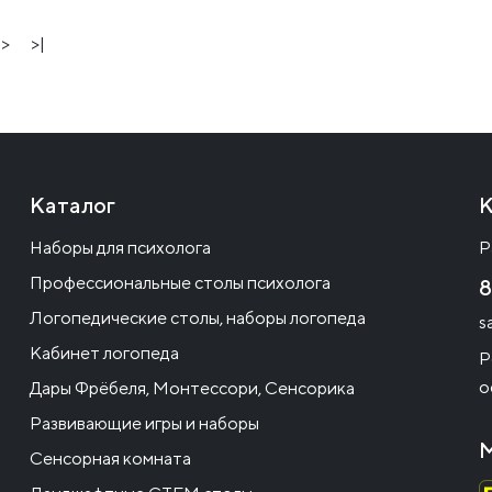
>
>|
Каталог
К
Наборы для психолога
Р
Профессиональные столы психолога
8
Логопедические столы, наборы логопеда
s
Кабинет логопеда
Р
о
Дары Фрёбеля, Монтессори, Сенсорика
Развивающие игры и наборы
М
Сенсорная комната