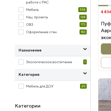
работе с РАС
Мебель
558
4 836
Нац. проекты
128
Пуф
ОВЗ
173
Авр
Оформление стен
183
эко
Назначение
Экологическое воспитание
1
Категория
Мебель для ДОУ
20
Категории