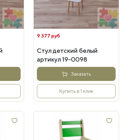
9 377 руб
й
Стул детский белый
артикул 19-0098
Заказать
Купить в 1 клик