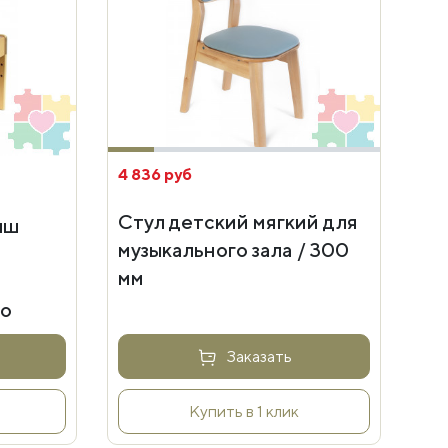
4 836 руб
Стул детский мягкий для
ыш
музыкального зала / 300
мм
во
Заказать
Купить в 1 клик