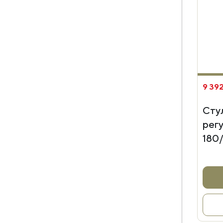
9 392
Сту
рег
180