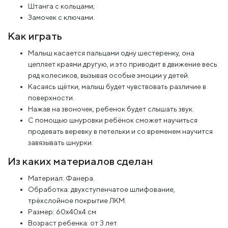
Штанга с кольцами;
Замочек с ключами.
Как играть
Малыш касается пальцами одну шестеренку, она
цепляет краями другую, и это приводит в движение весь
ряд колесиков, вызывая особые эмоции у детей.
Касаясь щётки, малыш будет чувствовать различие в
поверхности.
Нажав на звоночек, ребенок будет слышать звук.
С помощью шнуровки ребёнок сможет научиться
продевать веревку в петельки и со временем научится
завязывать шнурки.
Из каких материалов сделан
Материал: Фанера.
Обработка: двухступенчатое шлифование,
трёхслойное покрытие ЛКМ.
Размер: 60x40х4 см
Возраст ребенка: от 3 лет.