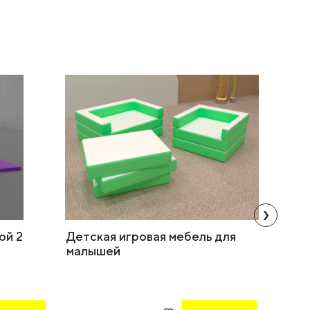
›
ой 2
Детская игровая мебель для
Бизиб
малышей