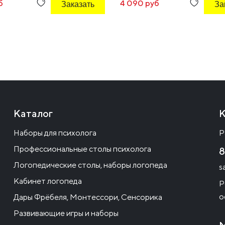
б
Заказать
4 090 руб
За
Каталог
К
Наборы для психолога
Р
Профессиональные столы психолога
8
Логопедические столы, наборы логопеда
s
Кабинет логопеда
Р
о
Дары Фрёбеля, Монтессори, Сенсорика
Развивающие игры и наборы