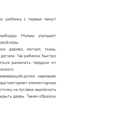
ес ребенка с первых минут
изиборда. Малыш улучшает
вой игры.
и: дерево, металл, ткань,
 детали. Так ребенок быстро
читься различать твердое от
теплого.
развивающей доски: кармашек
борд повторяет элементарные
фточку на пуговки, выключить
акрыть дверь. Таким образом,