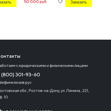
казать
50 000 руб
Заказать
5 500
онтакты
аботаем с юридическими и физическими лицами
 (800) 301-93-60
ale@инклюзив.рус
остовская обл., Ростов-на-Дону, ул. Ленина , 221,
ф. 10