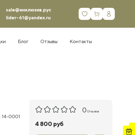
sale@инклюзив.рус
0
lider-61@yandex.ru
дки
Блог
Отзывы
Контакты
0
Отзывов
: 14-0001
4 800 руб