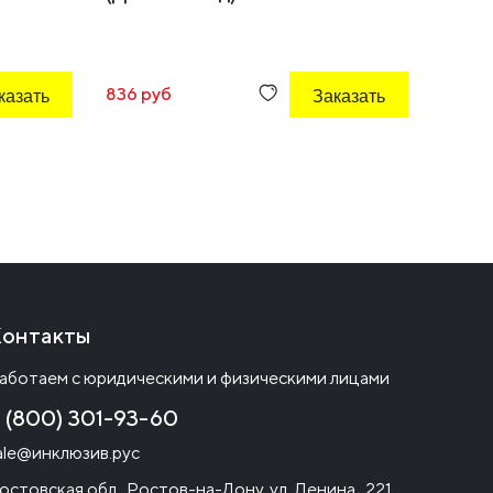
3000х
казать
836 руб
Заказать
40 170
онтакты
аботаем с юридическими и физическими лицами
 (800) 301-93-60
ale@инклюзив.рус
остовская обл., Ростов-на-Дону, ул. Ленина , 221,