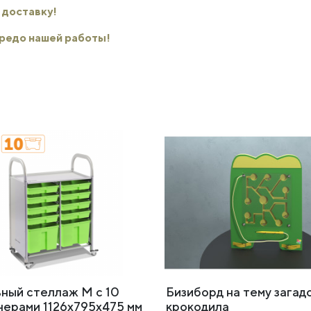
 доставку!
 кредо нашей работы!
ный стеллаж M с 10
Бизиборд на тему загад
нерами 1126х795х475 мм
крокодила