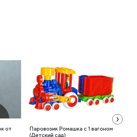
›
ок от
Паровозик Ромашка с 1 вагоном
Трёхэ
(Детский сад)
полим