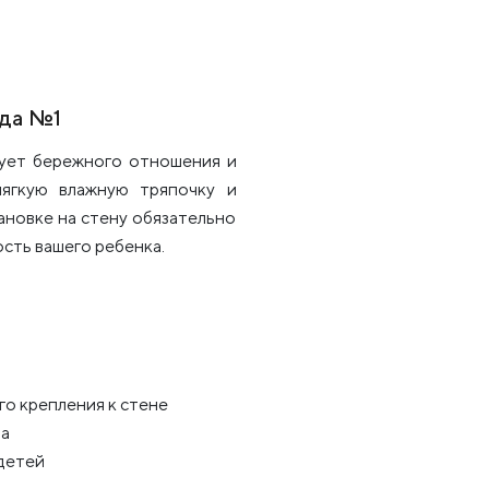
рда №1
бует бережного отношения и
мягкую влажную тряпочку и
ановке на стену обязательно
сть вашего ребенка.
го крепления к стене
ра
 детей