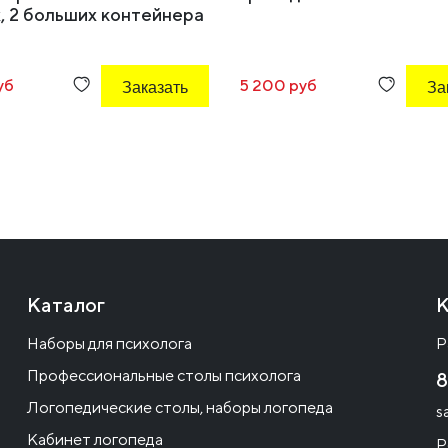
, 2 больших контейнера
уб
Заказать
5 200 руб
За
Каталог
К
Наборы для психолога
Р
Профессиональные столы психолога
8
Логопедические столы, наборы логопеда
s
Кабинет логопеда
Р