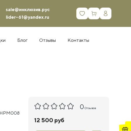
sale@инклюзив.рус
0
lider-61@yandex.ru
дки
Блог
Отзывы
Контакты
0
Отзывов
: НРМ008
12 500 руб