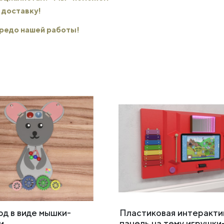
 доставку!
 кредо нашей работы!
рд в виде мышки-
Пластиковая интеракти
и
панель на тему игрушки