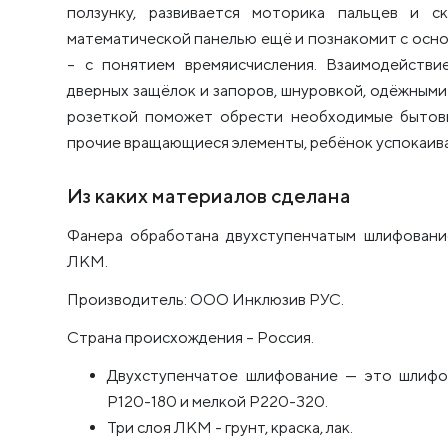
ползунку, развивается моторика пальцев и с
математической панелью ещё и познакомит с осн
– с понятием времяисчисления. Взаимодействи
дверных защёлок и запоров, шнуровкой, одёжными
розеткой поможет обрести необходимые бытовы
прочие вращающиеся элементы, ребёнок успокаива
Из каких материалов сделана
Фанера обработана двухступенчатым шлифовани
ЛКМ.
Производитель: ООО Инклюзив РУС.
Страна происхождения – Россия.
Двухступенчатое шлифование — это шлифо
Р120-180 и мелкой Р220-320.
Три слоя ЛКМ - грунт, краска, лак.