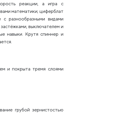
корость реакции, а игра с
овами математики; циферблат
е с разнообразными видами
 застёжками, выключателем и
е навыки. Крутя спиннер и
ется.
ем и покрыта тремя слоями
вание грубой зернистостью