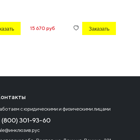
казать
15 670 руб
Заказать
5 200
онтакты
аботаем с юридическими и физическими лицами
 (800) 301-93-60
ale@инклюзив.рус