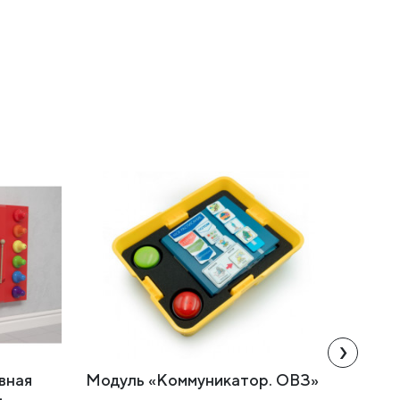
›
вная
Модуль «Коммуникатор. ОВЗ»
Бизиб
-