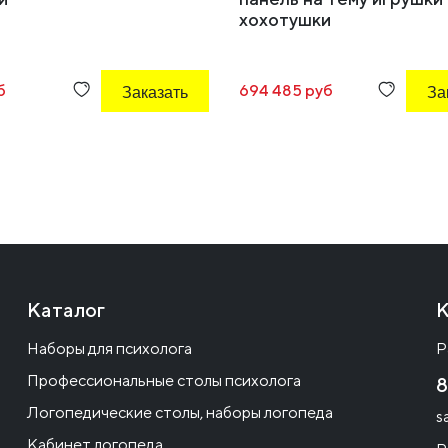
хохотушки
б
Заказать
694 485 руб
За
Каталог
К
Наборы для психолога
Р
Профессиональные столы психолога
8
Логопедические столы, наборы логопеда
s
Кабинет логопеда