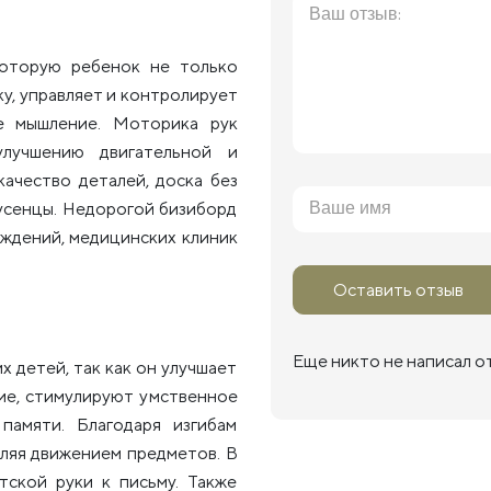
которую ребенок не только
ку, управляет и контролирует
е мышление. Моторика рук
улучшению двигательной и
качество деталей, доска без
аусенцы. Недорогой бизиборд
еждений, медицинских клиник
Оставить отзыв
Еще никто не написал о
х детей, так как он улучшает
ие, стимулируют умственное
памяти. Благодаря изгибам
вляя движением предметов. В
тской руки к письму. Также