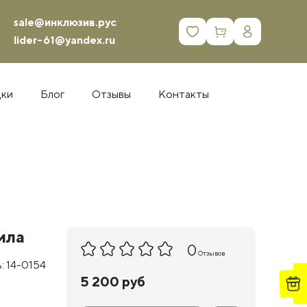
sale@инклюзив.рус
0
lider-61@yandex.ru
дки
Блог
Отзывы
Контакты
ила
0
Отзывов
: 14-0154
5 200 руб