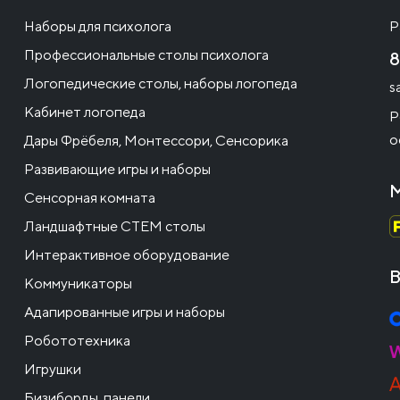
Наборы для психолога
Р
Профессиональные столы психолога
8
Логопедические столы, наборы логопеда
s
Кабинет логопеда
Р
о
Дары Фрёбеля, Монтессори, Сенсорика
Развивающие игры и наборы
М
Сенсорная комната
Ландшафтные СТЕМ столы
Интерактивное оборудование
В
Коммуникаторы
Адапированные игры и наборы
Робототехника
Игрушки
Бизиборды, панели