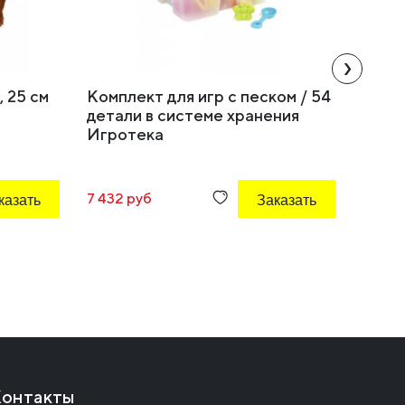
›
 25 см
Комплект для игр с песком / 54
Компл
детали в системе хранения
паров
Игротека
казать
7 432 руб
Заказать
75 492
онтакты