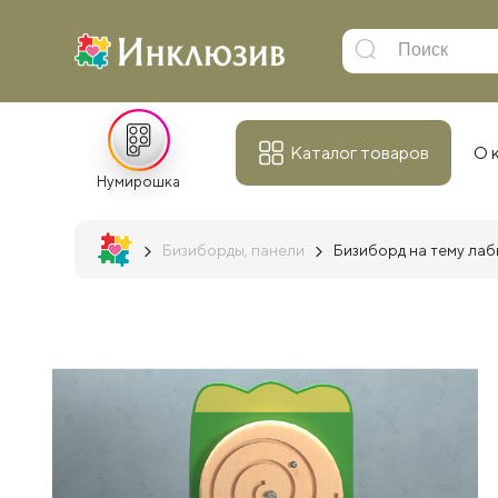
Каталог товаров
О 
Нумирошка
Бизиборды, панели
Бизиборд на тему ла