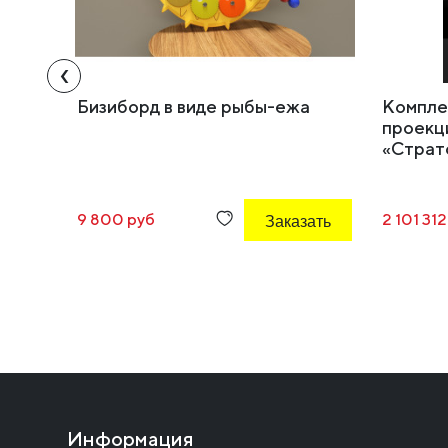
‹
Бизиборд в виде рыбы-ежа
Компле
проекц
«Страт
9 800 руб
Заказать
2 101 31
Информация