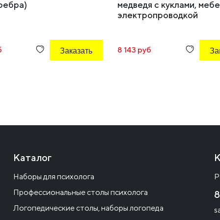
ребра)
медведя с куклами, меб
электропроводкой
б
Заказать
8 143 руб
За
Каталог
К
Наборы для психолога
Р
Профессиональные столы психолога
8
Логопедические столы, наборы логопеда
s