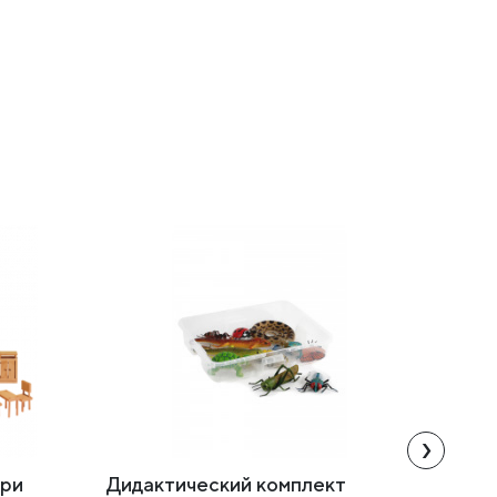
›
три
Дидактический комплект
Игруш