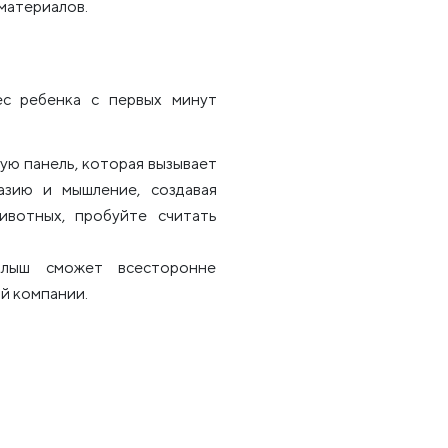
 материалов.
ес ребенка с первых минут
гую панель, которая вызывает
азию и мышление, создавая
ивотных, пробуйте считать
алыш сможет всесторонне
ой компании.