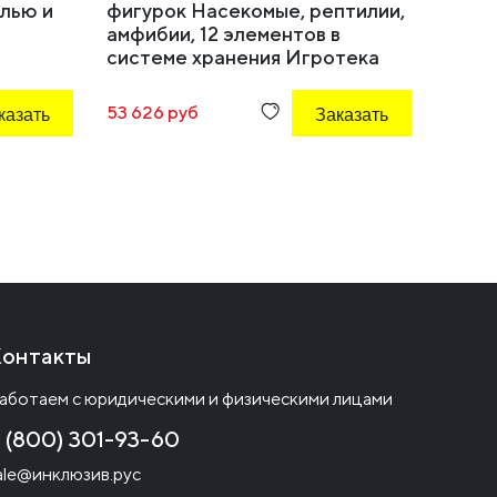
елью и
фигурок Насекомые, рептилии,
серии
амфибии, 12 элементов в
(ферм
системе хранения Игротека
ограж
теле
казать
53 626 руб
Заказать
2 783 
онтакты
аботаем с юридическими и физическими лицами
 (800) 301-93-60
ale@инклюзив.рус