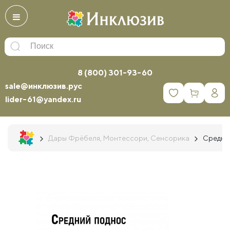
8 (800) 301-93-60
sale@инклюзив.рус
0
lider-61@yandex.ru
Дары Фрёбеля, Монтессори, Сенсорика
Средни