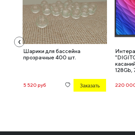
‹
Шарики для бассейна
Интера
прозрачные 400 шт.
"DIGIT
касаний
128Gb,
5 520 руб
Заказать
220 000