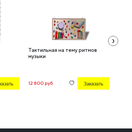
›
Тактильная на тему ритмов
Набор
музыки
казать
12 800 руб
Заказать
8 354 