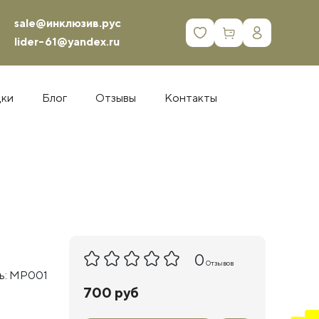
sale@инклюзив.рус
0
lider-61@yandex.ru
дки
Блог
Отзывы
Контакты
0
Отзывов
ь: МР001
700 руб