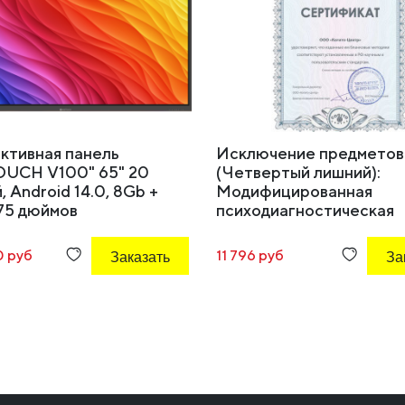
ктивная панель
Исключение предметов
OUCH V100" 65" 20
(Четвертый лишний):
, Android 14.0, 8Gb +
Модифицированная
 75 дюймов
психодиагностическая
методика (комплект)
 руб
Заказать
11 796 руб
За