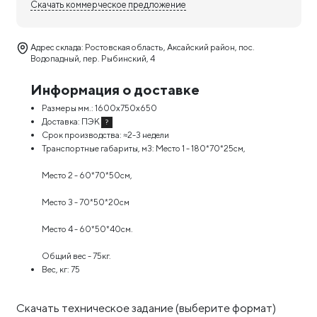
Скачать коммерческое предложение
Адрес склада: Ростовская область, Аксайский район, пос.
Водопадный, пер. Рыбинский, 4
Информация о доставке
Размеры мм.:
1600х750х650
Доставка:
ПЭК
?
Срок производства:
≈2-3 недели
Транспортные габариты, м3:
Место 1 - 180*70*25см,
Место 2 - 60*70*50см,
Место 3 - 70*50*20см
Место 4 - 60*50*40см.
Общий вес - 75кг.
Вес, кг:
75
Скачать техническое задание
(выберите формат)