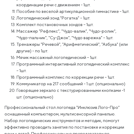
координации речи с движением - 1шт.
Пособие по веселой артикуляционной гимнастике - 1шт.
Логопедический зонд "Рогатка" – 1шт.
Комплект постановочных зондов – 1шт.
Массажер "Рефлекс", "Чудо-валик", "Чудо-ролик",
"Чудо-пальчик", "Су-Джок", "Чудо варежка" – 1шт.
Тренажеры "Речевой", "Арифметический", "Азбука" (или
другие) - по 1шт.
Мячик массажный логопедический – 1шт.
Программный интерактивный логопедический комплекс
– 1шт.
Программный комплекс по коррекции речи – 1шт.
Коммуникатор на 217 сообщений - 1 шт. (опционально)
Говорящее зеркало с текстурированными кнопками -1
шт. (опционально)
Профессиональный стол логопеда "Инклюзив Лого-Про"
оснащенный компьютером, мультисенсорной панелью.
Набор логопедических инструментов и методик, помогут
эффективно проводить занятия по постановке и коррекции
речи у детей. Профессиональные преподаватели по