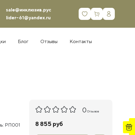
sale@инклюзив.рус
0
lider-61@yandex.ru
дки
Блог
Отзывы
Контакты
0
Отзывов
8 855 руб
ь: РП001