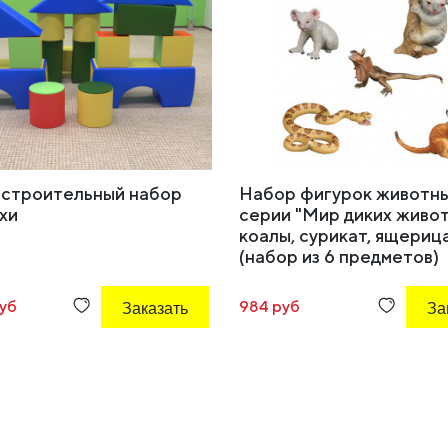
 строительный набор
Набор фигурок животн
хи
серии "Мир диких живот
коалы, сурикат, ящерица
(набор из 6 предметов)
руб
Заказать
984 руб
За