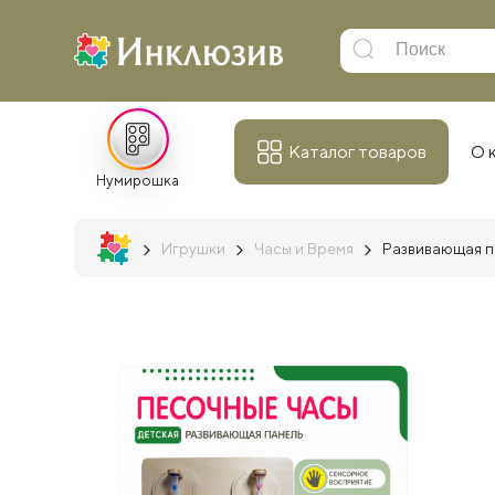
Каталог товаров
О 
Нумирошка
Игрушки
Часы и Время
Развивающая п