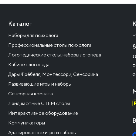
Каталог
К
Наборы для психолога
Р
Профессиональные столы психолога
8
Логопедические столы, наборы логопеда
s
Кабинет логопеда
Р
о
Дары Фрёбеля, Монтессори, Сенсорика
Развивающие игры и наборы
М
Сенсорная комната
Ландшафтные СТЕМ столы
Интерактивное оборудование
В
Коммуникаторы
Адапированные игры и наборы