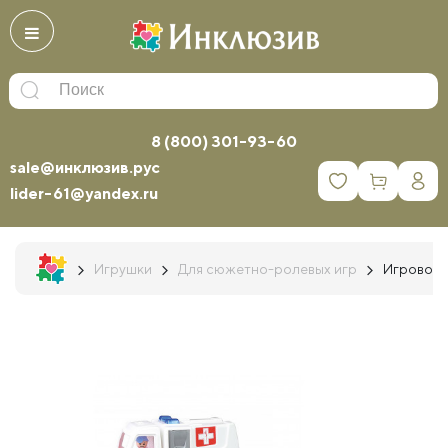
8 (800) 301-93-60
sale@инклюзив.рус
0
lider-61@yandex.ru
Игрушки
Для сюжетно-ролевых игр
Игровой 