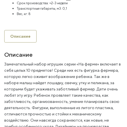
Срок производства:
≈2-3 недели
Транспортные габариты, м3:
0,1
Вес, кг:
8
Описание
Описание
Замечательный набор игрушек серии «На ферме» включает в
себя целых 10 предметов! Среди них есть фигурка фермера,
которую легко оживит воображение ребенка. Так же в
наборе малыш найдет лошадку, овечку, утку и пеликана, за
которыми будет ухаживать заботливый фермер. Дети очень
любят эту игру. Ребенок проявляет такие качества, как
заботливость, организованность, умение планировать свою
деятельность. Фигурки, выполненные из литого пластика,
отличаются прочностью и стойки к механическому
воздействию. Они навсегда сохраняются, как новые, не
требуя особенного ухода. Дизайнеры на производстве