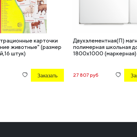
трационные карточки
Двухэлементная(П) маг
ние животные" (размер
полимерная школьная д
,16 штук)
1800х1000 (маркерная)
Заказать
27 807 руб
За