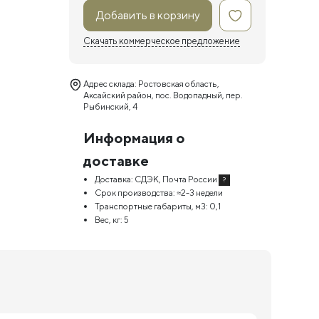
Добавить в корзину
Скачать коммерческое предложение
Адрес склада: Ростовская область,
Аксайский район, пос. Водопадный, пер.
Рыбинский, 4
Информация о
доставке
Доставка:
СДЭК, Почта России
?
Срок производства:
≈2-3 недели
Транспортные габариты, м3:
0,1
Вес, кг:
5