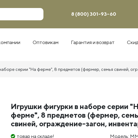
8 (800) 301-93-60
компании
Оптовикам
Гарантия и возврат
Ски
наборе серии "На ферме", 8 предметов (фермер, семья свиней, ог
Игрушки фигурки в наборе серии "
ферме", 8 предметов (фермер, сем
свиней, ограждение-загон, инвента
товар на складе!
Модель: М