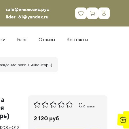
sale@инклюзив.рус
0
lider-61@yandex.ru
дки
Блог
Отзывы
Контакты
раждение-загон, инвентарь)
На
0
ья
Отзывов
рь)
2 120 руб
М205-012