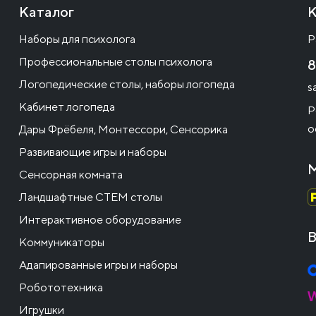
Каталог
К
Наборы для психолога
Р
Профессиональные столы психолога
8
Логопедические столы, наборы логопеда
s
Кабинет логопеда
Р
о
Дары Фрёбеля, Монтессори, Сенсорика
Развивающие игры и наборы
М
Сенсорная комната
Ландшафтные СТЕМ столы
Интерактивное оборудование
В
Коммуникаторы
Адапированные игры и наборы
Робототехника
Игрушки