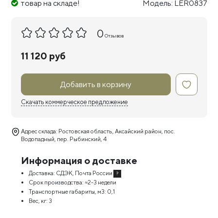
товар на складе!
Модель: LER0837
0
Отзывов
11 120 руб
Добавить в корзину
Скачать коммерческое предложение
Адрес склада: Ростовская область, Аксайский район, пос.
Водопадный, пер. Рыбинский, 4
Информация о доставке
Доставка:
СДЭК, Почта России
?
Срок производства:
≈2-3 недели
Транспортные габариты, м3:
0,1
Вес, кг:
3