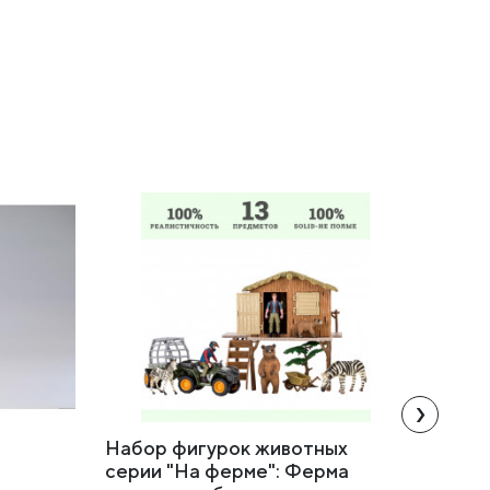
›
Набор фигурок животных
Набор
cерии "На ферме": Ферма
в кор