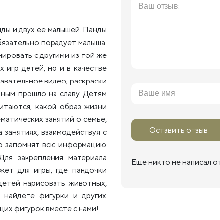
нды и двух ее малышей. Панды
обязательно порадует малыша.
ировать с другими из той же
 игр детей, но и в качестве
навательное видео, раскраски
тным прошло на славу. Детям
итаются, какой образ жизни
ематических занятий о семье,
Оставить отзыв
а занятиях, взаимодействуя с
тро запомнят всю информацию
 Для закрепления материала
Еще никто не написал о
жет для игры, где пандочки
детей нарисовать животных,
ы найдёте фигурки и других
их фигурок вместе с нами!