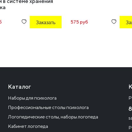
й в системе хранения
ка
б
Заказать
575 руб
За
Каталог
К
Наборы для психолога
Р
Профессиональные столы психолога
8
Логопедические столы, наборы логопеда
s
Кабинет логопеда
Р