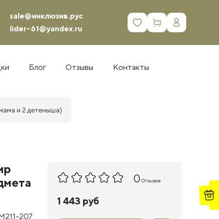
sale@инклюзив.рус
0
lider-61@yandex.ru
дки
Блог
Отзывы
Контакты
мама и 2 детеныша)
ир
0
едмета
Отзывов
1 443 руб
M211-207