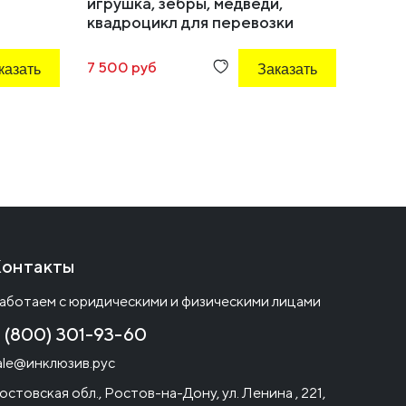
игрушка, зебры, медведи,
квадроцикл для перевозки
животных, фермер, инвентарь -
13предметов
казать
7 500 руб
Заказать
1 100 
онтакты
аботаем с юридическими и физическими лицами
 (800) 301-93-60
ale@инклюзив.рус
остовская обл., Ростов-на-Дону, ул. Ленина , 221,