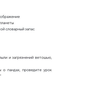
оображение
планеты
вой словарный запас
ыли и загрязнений ветошью,
 о пандах, проведите урок
”