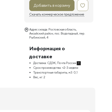
Добавить в корзину
Скачать коммерческое предложение
Адрес склада: Ростовская область,
Аксайский район, пос. Водопадный, пер.
Рыбинский, 4
Информация о
доставке
Доставка:
СДЭК, Почта России
?
Срок производства:
≈2-3 недели
Транспортные габариты, м3:
0,1
Вес, кг:
2