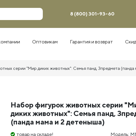
8 (800) 301-93-60
компании
Оптовикам
Гарантия и возврат
Ски
тных серии "Мир диких животных": Семья панд, 3предмета (панда 
Набор фигурок животных серии "М
диких животных": Семья панд, 3пр
(панда мама и 2 детеныша)
товар на складе!
Модель: M