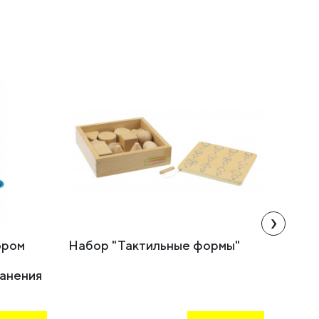
›
ором
Набор "Тактильные формы"
Набор
теме
ранения