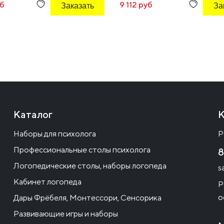
уб
Заказать
9 112 руб
За
Каталог
К
Наборы для психолога
Р
Профессиональные столы психолога
8
Логопедические столы, наборы логопеда
s
Кабинет логопеда
Р
о
Дары Фрёбеля, Монтессори, Сенсорика
Развивающие игры и наборы