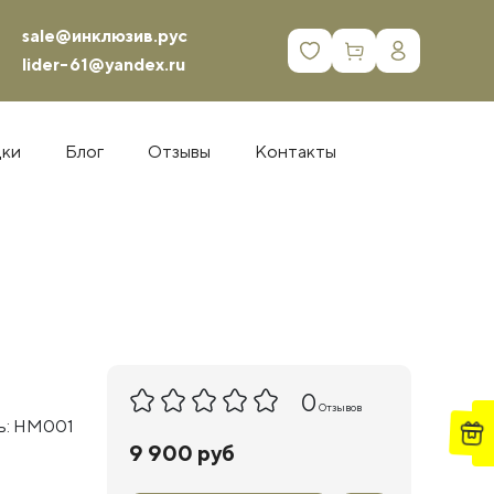
sale@инклюзив.рус
0
lider-61@yandex.ru
дки
Блог
Отзывы
Контакты
0
Отзывов
ь: НМ001
9 900 руб