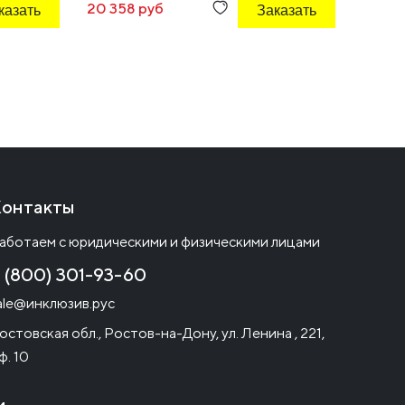
казать
20 358 руб
Заказать
440 р
онтакты
аботаем с юридическими и физическими лицами
 (800) 301-93-60
ale@инклюзив.рус
остовская обл., Ростов-на-Дону, ул. Ленина , 221,
ф. 10