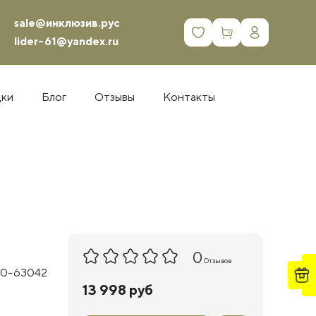
sale@инклюзив.рус
0
lider-61@yandex.ru
дки
Блог
Отзывы
Контакты
0
Отзывов
30-63042
13 998 руб