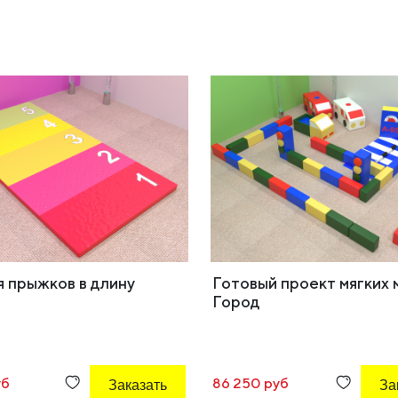
я прыжков в длину
Готовый проект мягких 
Город
уб
Заказать
86 250 руб
За