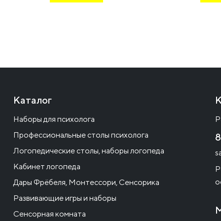
Каталог
К
Наборы для психолога
Р
Профессиональные столы психолога
8
Логопедические столы, наборы логопеда
s
Кабинет логопеда
Р
о
Дары Фрёбеля, Монтессори, Сенсорика
Развивающие игры и наборы
М
Сенсорная комната