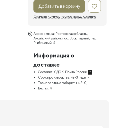
Добавить в корзину
Скачать коммерческое предложение
Адрес склада: Ростовская область,
Аксайский район, пос. Водопадный, пер.
Рыбинский, 4
Информация о
доставке
Доставка:
СДЭК, Почта России
?
Срок производства:
≈2-3 недели
Транспортные габариты, м3:
0,1
Вес, кг:
4