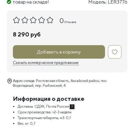
товар на складе!
Модель: LER3776
0
Отзывов
8 290 руб
Добавить в корзину
Скачать коммерческое предложение
Адрес склада: Ростовская область, Аксайский район, пос.
Водопадный, пер. Рыбинский, 4
Информация о доставке
Доставка:
СДЭК, Почта России
?
Срок производства:
≈2-3 недели
Транспортные габариты, м3:
0,1
Вес, кг:
0,7