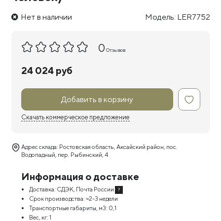
Нет в наличии
Модель: LER7752
0
Отзывов
24 024 руб
Добавить в корзину
Скачать коммерческое предложение
Адрес склада: Ростовская область, Аксайский район, пос.
Водопадный, пер. Рыбинский, 4
Информация о доставке
Доставка:
СДЭК, Почта России
?
Срок производства:
≈2-3 недели
Транспортные габариты, м3:
0,1
Вес, кг:
1