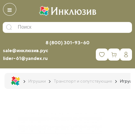
8 (800) 301-93-60
sale@инклюзив.рус
0
lider-61@yandex.ru
Игрушки
Транспорт и сопутствующие
Игруше