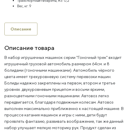
Транспортные габариты, м3:
0,2
Вес, кг:
9
Описание
Описание товара
В набор игрушечных машинок серии "Гоночный трек" входит
игрушечный грузовой автомобиль размером 64см. и 8
болидами (гоночными машинками). Автомобиль чёрного
цвета имеет трехуровневую систему перевозки машин.
Болиды надежно закреплены на первом, втором и третье
уровнях. двухуровневым прицепом и восьми яркими,
разноцветными гоночными машинками. Автовоз легко
передвигается, благодаря подвижным колесам. Автовоз
выполнен максимально приближенно к настоящей машине. В
процессе катания машинок и игры с ними, дети будут
проявлять фантазию, развивать воображение, так же данный
набор улучшает мелкую моторику рук. Продукт сделан из