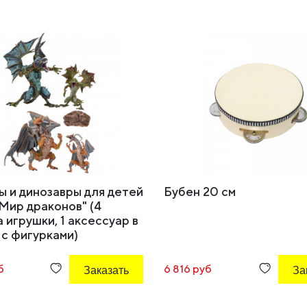
ы и динозавры для детей
Бубен 20 см
Мир драконов" (4
 игрушки, 1 аксессуар в
 с фигурками)
б
Заказать
6 816 руб
За