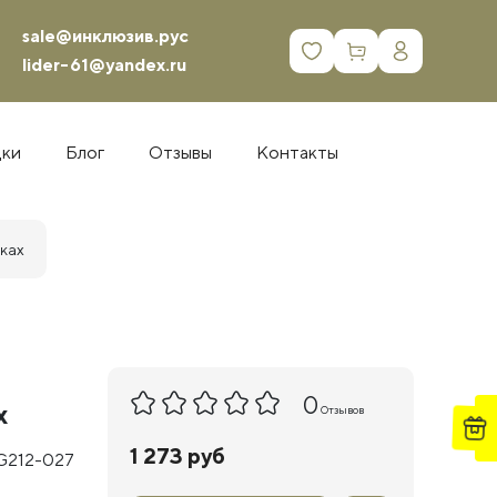
sale@инклюзив.рус
0
lider-61@yandex.ru
дки
Блог
Отзывы
Контакты
йках
0
х
Отзывов
1 273 руб
G212-027