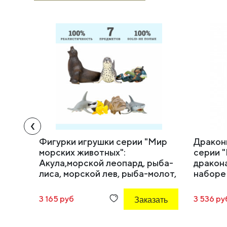
‹
Фигурки игрушки серии "Мир
Дракон
морских животных":
серии "
Акула,морской леопард, рыба-
дракона
лиса, морской лев, рыба-молот,
наборе
рыба групер , дайвер (набор из
6 фигурок животных и 1
3 165 руб
Заказать
3 536 ру
человека)