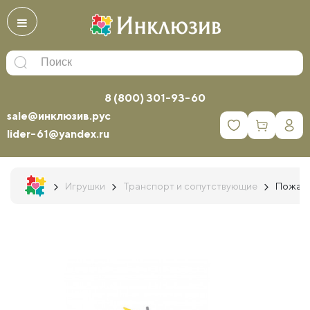
8 (800) 301-93-60
sale@инклюзив.рус
0
lider-61@yandex.ru
Игрушки
Транспорт и сопутствующие
Пожарн