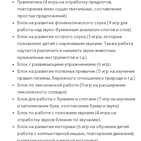
Грамматика (4 игры на отработку предлогов,
повторение имен существительных, составление
простых предложений).
Блок на развитие фонематического слуха (9 игр для
работы над звуко-буквенным анализом слогов и слов).
Блок на развитие острого слуха (3 игры, которые
познакомят детей с неречевыми звуками. Также ребята
научатся различать и называть звуки животных,
музыкальных инструментов и т.д.).
Блок с развивающими упражнениями (6 игр).
Блок на развитие полезных привычек (5 игр на изучение
правил гигиены, бережного отношения к природе и т.д.).
Блок по лексической работе (11 игр на расширение
лексического словаря).
Блок для работы с буквами и слогами (7 игр на изучение
и запоминание букв, соотнесение буквы и звука).
Блок по работе с похожими звуками (4 игры на
отработку звуков близких по звучанию).
Блок на развитие моторики (6 игр на обучение детей
работе с компьютерной мышью, повторение движений,
развитие крупной и мелкой моторики).