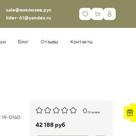
sale@инклюзив.рус
0
lider-61@yandex.ru
дки
Блог
Отзывы
Контакты
0
Отзывов
: 19-0160
42 188 руб