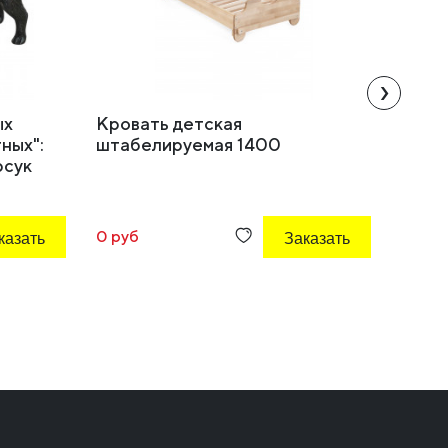
›
ых
Кровать детская
Стол 
ных":
штабелируемая 1400
520 /
рсук
казать
0 руб
Заказать
0 руб