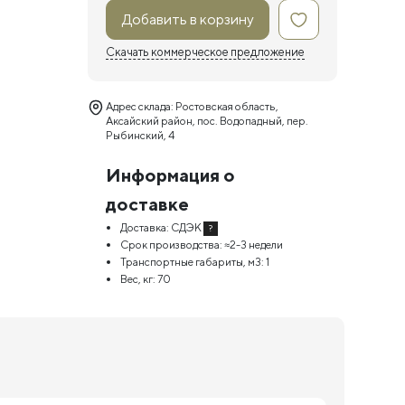
Добавить в корзину
Скачать коммерческое предложение
Адрес склада: Ростовская область,
Аксайский район, пос. Водопадный, пер.
Рыбинский, 4
Информация о
доставке
Доставка:
СДЭК
?
Срок производства:
≈2-3 недели
Транспортные габариты, м3:
1
Вес, кг:
70