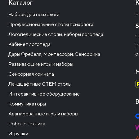
Каталог
К
Наборы для психолога
Р
Профессиональные столы психолога
8
Логопедические столы, наборы логопеда
s
Кабинет логопеда
Р
о
Дары Фрёбеля, Монтессори, Сенсорика
Развивающие игры и наборы
М
Сенсорная комната
Ландшафтные СТЕМ столы
Интерактивное оборудование
В
Коммуникаторы
Адапированные игры и наборы
Робототехника
Игрушки