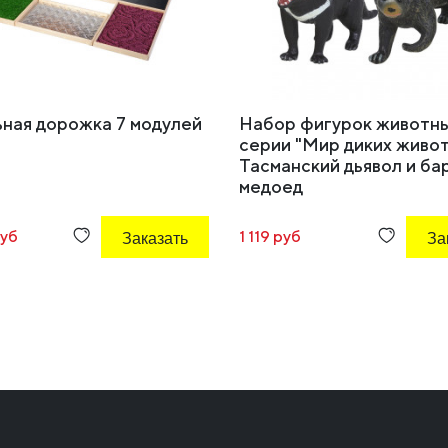
ьная дорожка 7 модулей
Набор фигурок животн
серии "Мир диких живот
Тасманский дьявол и ба
медоед
руб
Заказать
1 119 руб
За