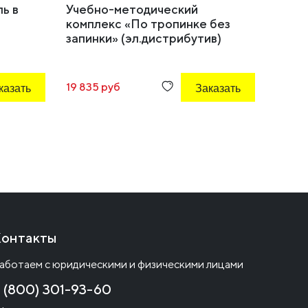
ь в
Учебно-методический
Крес
комплекс «По тропинке без
форм
запинки» (эл.дистрибутив)
казать
19 835 руб
Заказать
16 388
онтакты
аботаем с юридическими и физическими лицами
 (800) 301-93-60