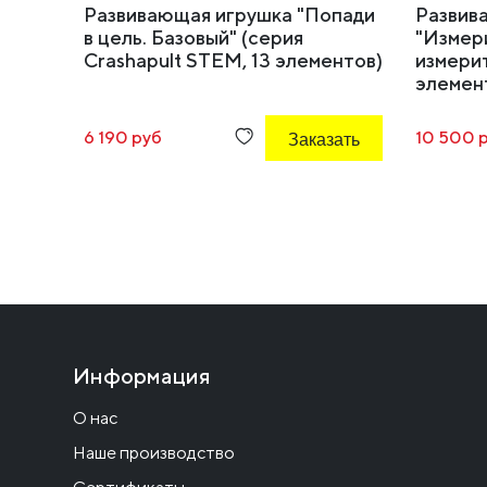
Развивающая игрушка "Попади
Развив
в цель. Базовый" (серия
"Измер
Crashapult STEM, 13 элементов)
измерит
элемен
6 190 руб
Заказать
10 500 
Информация
О нас
Наше производство