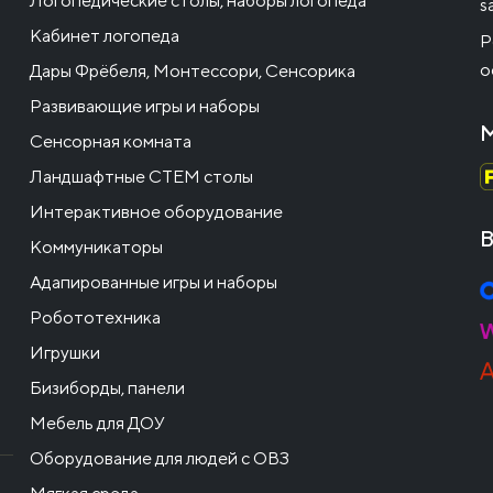
Логопедические столы, наборы логопеда
s
Кабинет логопеда
Р
о
Дары Фрёбеля, Монтессори, Сенсорика
Развивающие игры и наборы
М
Сенсорная комната
Ландшафтные СТЕМ столы
Интерактивное оборудование
В
Коммуникаторы
Адапированные игры и наборы
Робототехника
Игрушки
Бизиборды, панели
Мебель для ДОУ
Оборудование для людей с ОВЗ