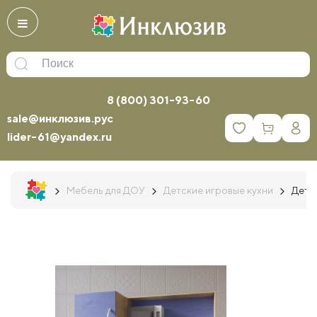
8 (800) 301-93-60
sale@инклюзив.рус
0
lider-61@yandex.ru
Мебель для ДОУ
Детские игровые кухни
Детск