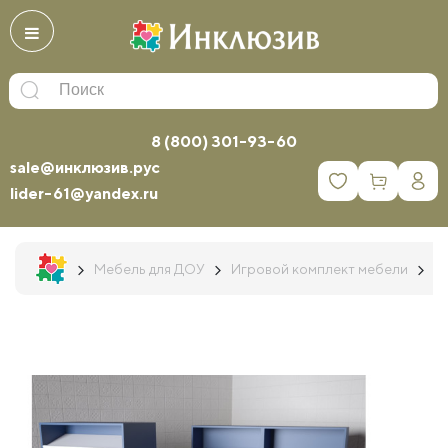
8 (800) 301-93-60
sale@инклюзив.рус
0
lider-61@yandex.ru
Мебель для ДОУ
Игровой комплект мебели
Д