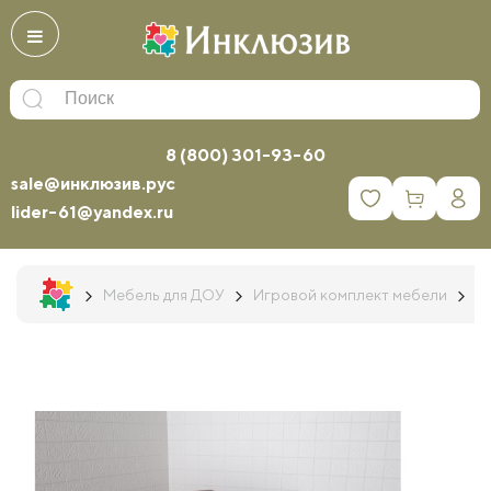
8 (800) 301-93-60
sale@инклюзив.рус
0
lider-61@yandex.ru
Мебель для ДОУ
Игровой комплект мебели
Д