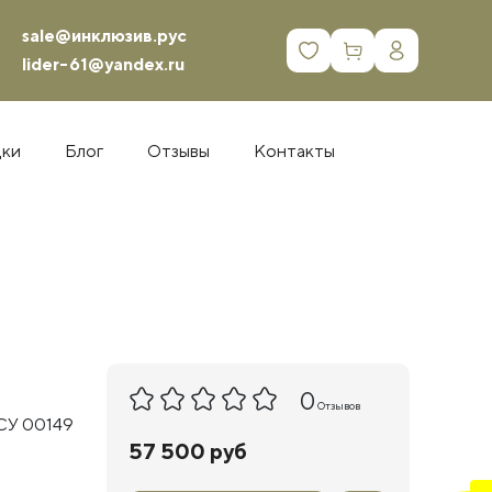
sale@инклюзив.рус
0
lider-61@yandex.ru
дки
Блог
Отзывы
Контакты
0
Отзывов
СУ 00149
57 500 руб