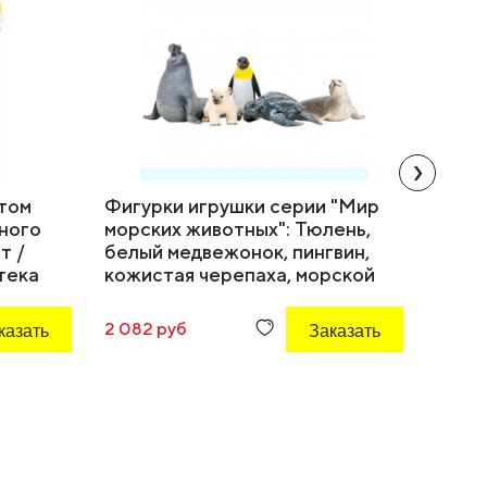
›
том
Фигурки игрушки серии "Мир
Метод
ного
морских животных": Тюлень,
дифф
т /
белый медвежонок, пингвин,
эмоц
тека
кожистая черепаха, морской
«Доми
слон (набор из 5 фигурок
Орех
животных)
казать
2 082 руб
Заказать
27 938