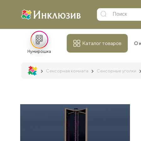
Каталог товаров
О 
Нумирошка
Сенсорная комната
Сенсорные уголки