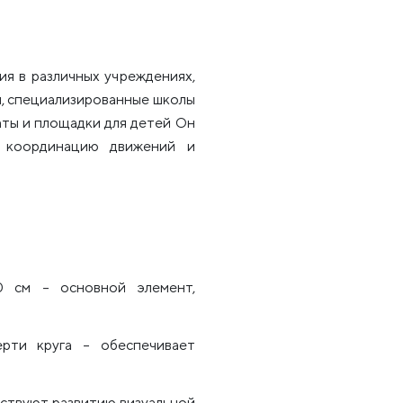
ия в различных учреждениях,
ы, специализированные школы
аты и площадки для детей Он
, координацию движений и
0 см – основной элемент,
рти круга – обеспечивает
бствуют развитию визуальной