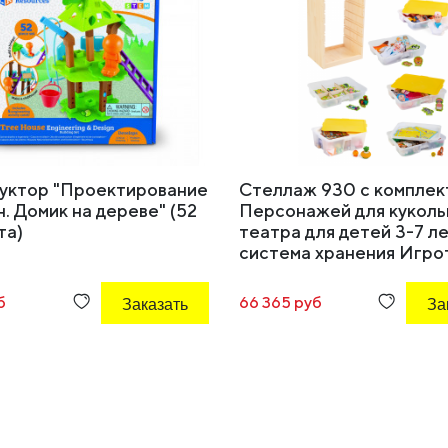
уктор "Проектирование
Стеллаж 930 с комплек
н. Домик на дереве" (52
Персонажей для куколь
та)
театра для детей 3-7 ле
система хранения Игро
б
Заказать
66 365 руб
За