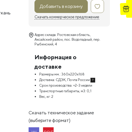
Добавить в корзину
ткань
Скачать коммерческое предложение
Адрес склада: Ростовская область,
Аксайский район, пос. Водопадный, пер.
Рыбинский, 4
Информация о
доставке
Размеры мм.:
360х220х168
Доставка:
СДЭК, Почта России
?
Срок производства:
≈2-3 недели
Транспортные габариты, м3:
0,1
Вес, кг:
2
Скачать техническое задание
(выберите формат)