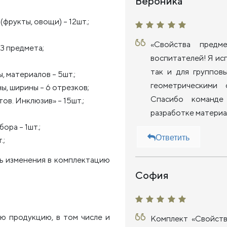
Вероника
фрукты, овощи) – 12шт.;
«Свойства предм
3 предмета;
воспитателей! Я исп
так и для группов
, материалов – 5шт.;
геометрическими 
, ширины – 6 отрезков;
Спасибо команде
в. Инклюзив» – 15шт.;
разработке материа
ра – 1шт.;
Ответить
.;
ть изменения в комплектацию
София
ю продукцию, в том числе и
Комплект «Свойств