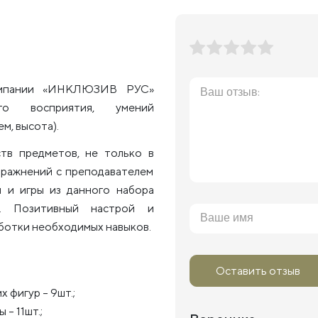
компании «ИНКЛЮЗИВ РУС»
ого восприятия, умений
м, высота).
ств предметов, не только в
пражнений с преподавателем
я и игры из данного набора
а. Позитивный настрой и
аботки необходимых навыков.
Оставить отзыв
 фигур – 9шт.;
– 11шт.;