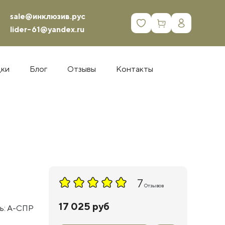
sale@инклюзив.рус
0
lider-61@yandex.ru
дки
Блог
Отзывы
Контакты
7
Отзывов
17 025 руб
ь: А-СПР