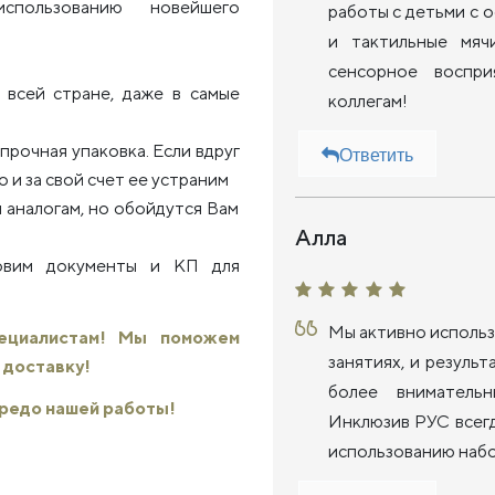
использованию новейшего
работы с детьми с 
и тактильные мяч
сенсорное воспр
всей стране, даже в самые
коллегам!
рочная упаковка. Если вдруг
Ответить
 и за свой счет ее устраним
 аналогам, но обойдутся Вам
Алла
товим документы и КП для
Мы активно использ
пециалистам! Мы поможем
занятиях, и резуль
 доставку!
более вниматель
 кредо нашей работы!
Инклюзив РУС всегд
использованию набо