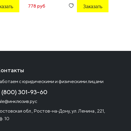
казать
778 руб
Заказать
117 35
онтакты
аботаем с юридическими и физическими лицами
 (800) 301-93-60
ale@инклюзив.рус
остовская обл., Ростов-на-Дону, ул. Ленина , 221,
ф. 10