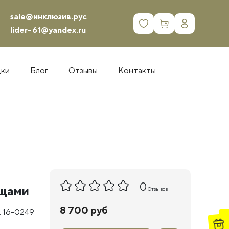
sale@инклюзив.рус
0
lider-61@yandex.ru
дки
Блог
Отзывы
Контакты
0
ищами
Отзывов
8 700 руб
 16-0249