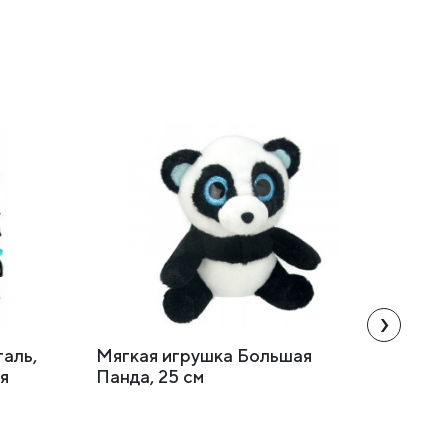
›
аль,
Мягкая игрушка Большая
Инте
я
Панда, 25 см
компл
интер
(комб
белый