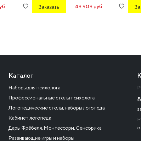
уб
Заказать
49 909 руб
За
Каталог
К
Наборы для психолога
Р
Профессиональные столы психолога
8
Логопедические столы, наборы логопеда
s
Кабинет логопеда
Р
о
Дары Фрёбеля, Монтессори, Сенсорика
Развивающие игры и наборы