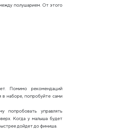
между полушарием. От этого
ет. Помимо рекомендаций
я в наборе, попробуйте сами
у попробовать управлять
вверх. Когда у малыша будет
 быстрее дойдет до финиша.