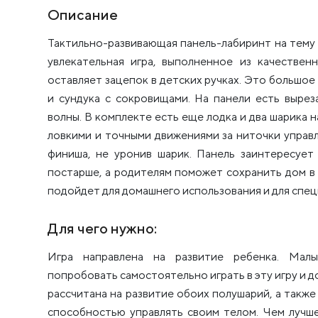
Описание
Тактильно-развивающая панель-лабиринт на тему
увлекательная игра, выполненное из качествен
оставляет зацепок в детских ручках. Это большое
и сундука с сокровищами. На панели есть выре
волны. В комплекте есть еще лодка и два шарика 
ловкими и точными движениями за ниточки управл
финиша, не уронив шарик. Панель заинтересует 
постарше, а родителям поможет сохранить дом в
подойдет для домашнего использования и для спе
Для чего нужно:
Игра направлена на развитие ребенка. Малы
попробовать самостоятельно играть в эту игру и д
рассчитана на развитие обоих полушарий, а такж
способностью управлять своим телом. Чем лучше