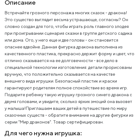
Описание
Встречайте грозного персонажа многих сказок - дракона!
Это существо выглядит весьма устрашающе, согласны? Он
словно создан для того, чтобы играть роль главного злодея
при проигрывании сценария сказки в группе детского садика
или дома. Ого, у него еще и две головы - он становится
опаснее вдвойне. Данная фигурка дракона выполнена из
качественного пластика, прекрасно держит форму и цвет, что
отлично сказывается на ее долговечности - все дело в
специальной технологии изготовления: детали прорисованы
вручную, что положительно сказывается на качестве
внешнего вида игрушки. Безопасный пластик и краски
гарантируют родителям полное спокойствие во время игр.
Подарите ребенку такую игрушку грозного синего дракона с
двумя головами, и увидите, сколько ярких эмоций она вызовет
у малыша!Приглашаем ваших детей в путешествие по миру
сказочных существ - обратите внимание на другие фигурки из
серии "Мир драконов". Товар сертифицирован.
Для чего нужна игрушка: