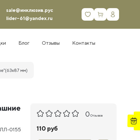
sale@инклюзив.рус
0
lider-61@yandex.ru
дки
Блог
Отзывы
Контакты
е"(63х87 мм)
ашние
0
Отзывов
110 руб
 ЛЛ-0155