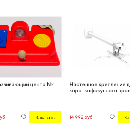
азвивающий центр №1
Настенное крепление д
короткофокусного про
руб
Заказать
14 992 руб
За