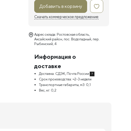
Добавить в корзину
Скачать коммерческое предложение
Адрес склада: Ростовская область,
Аксайский район, пос. Водопадный, пер.
Рыбинский, 4
Информация о
доставке
Доставка:
СДЭК, Почта России
?
Срок производства:
≈2-3 недели
Транспортные габариты, м3:
0,1
Вес, кг:
0,2