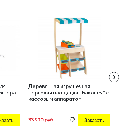
›
ля
Деревянная игрушечная
Детск
ектора
торговая площадка "Бакалея" с
кассовым аппаратом
казать
33 930 руб
Заказать
59 513