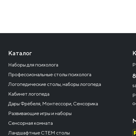
Каталог
К
Наборы для психолога
Р
Профессиональные столы психолога
8
Логопедические столы, наборы логопеда
s
Кабинет логопеда
Р
о
Дары Фрёбеля, Монтессори, Сенсорика
Развивающие игры и наборы
М
Сенсорная комната
Ландшафтные СТЕМ столы