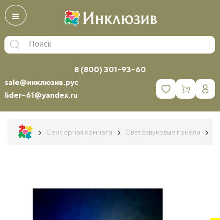
8 (800) 301-93-60
sale@инклюзив.рус
0
lider-61@yandex.ru
Сенсорная комната
Светозвуковые панели
И